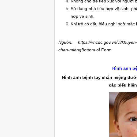
Không cho trẻ tiếp xúc với người
Sử dụng nhà tiêu hợp vệ sinh, ph
hợp vệ sinh.
Khi trẻ có dấu hiệu nghi ngờ mắc 
Nguồn:
https://vncdc.gov.vn/vi/khuy
chan-mieng
Bottom of Form
Hình ảnh b
Hình ảnh bệnh tay chân miệng dưới 
các biểu hiện