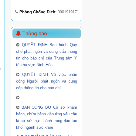
g
Phòng Chống Dịch:
0901919171
u
m
Thông báo
,
QUYẾT ĐỊNH Ban hành Quy
chế phát ngôn và cung cấp thông
tin cho báo chí của Trung tâm Y
c
tế khu vực Ninh Hòa
i
QUYẾT ĐỊNH Về việc phân
công Người phát ngôn và cung
ẽ
cấp thông tin cho báo chí
g
g
BẢN CÔNG BỐ Cơ sở khám
ụ
bệnh, chữa bệnh đáp ứng yêu cầu
là cơ sở thực hành trong đào tạo
a
khối ngành sức khỏe