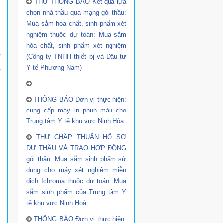
THƯ THÔNG BÁO Kết quả lựa
chọn nhà thầu qua mạng gói thầu:
u
Mua sắm hóa chất, sinh phẩm xét
nghiệm thuộc dự toán: Mua sắm
.
hóa chất, sinh phẩm xét nghiệm
ế
(Công ty TNHH thiết bị và Đầu tư
Y tế Phương Nam)
-
THÔNG BÁO Đơn vị thực hiện:
cung cấp máy in phun màu cho
Trung tâm Y tế khu vực Ninh Hòa
THƯ CHẤP THUẬN HỒ SƠ
DỰ THẦU VÀ TRAO HỢP ĐỒNG
gói thầu: Mua sắm sinh phẩm sử
dụng cho máy xét nghiệm miễn
dịch Ichroma thuộc dự toán: Mua
sắm sinh phẩm của Trung tâm Y
tế khu vực Ninh Hoà
THÔNG BÁO Đơn vị thực hiện: