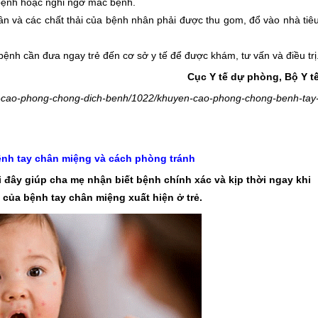
 bệnh hoặc nghi ngờ mắc bệnh.
ân và các chất thải của bệnh nhân phải được thu gom, đổ vào nhà tiê
bệnh cần đưa ngay trẻ đến cơ sở y tế để được khám, tư vấn và điều trị
Cục Y tế dự phòng, Bộ Y t
en-cao-phong-chong-dich-benh/1022/khuyen-cao-phong-chong-benh-tay
ệnh tay chân miệng và cách phòng tránh
đây giúp cha mẹ nhận biết bệnh chính xác và kịp thời ngay khi
 của bệnh tay chân miệng xuất hiện ở trẻ.