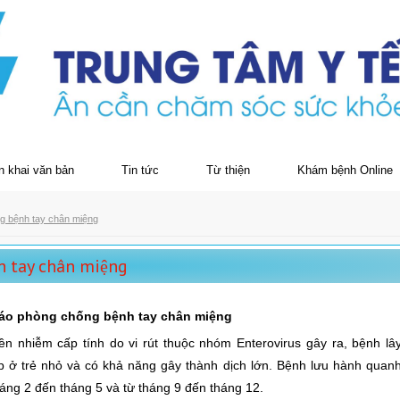
n khai văn bản
Tin tức
Từ thiện
Khám bệnh Online
g bệnh tay chân miệng
h tay chân miệng
áo phòng chống bệnh tay chân miệng
nhiễm cấp tính do vi rút thuộc nhóm Enterovirus gây ra, bệnh lâ
p ở trẻ nhỏ và có khả năng gây thành dịch lớn. Bệnh lưu hành quan
áng 2 đến tháng 5 và từ tháng 9 đến tháng 12.