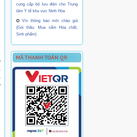
cung cấp bộ lưu điện cho Trung
tâm Y tế khu vực Ninh Hòa
V/v thông báo mời chào giá
(Gói thầu: Mua sắm Hóa chất;
Sinh phẩm)
MÃ THANH TOÁN QR
ơ
,
,
m