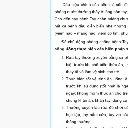
Dấu hiệu chính của bệnh là sốt, đau
phỏng nước thường thấy ở lòng bàn tay,
Cho đến nay bệnh Tay chân miệng chưa 
hết ca bệnh đều diễn biến nhẹ nhưng
(viêm não – màng não, viêm cơ tim, ph
Để chủ động phòng chống bệnh Tay
cộng đồng thực hiện các biện pháp 
Rửa tay thường xuyên bằng xà phò
biệt trước khi chế biến thức ăn, t
thay tã và làm vệ sinh cho trẻ.
Thực hiện tốt vệ sinh ăn uống: 
trước khi sử dụng (tốt nhất là n
ngày; không mớm thức ăn cho trẻ;
chung khăn ăn, khăn tay, dụng cụ 
Thường xuyên lau rửa đồ chơi củ
học tập, tay nắm cửa, tay vịn c
thông thường.