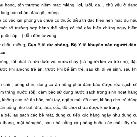
 họng, tổn thương niêm mạc miệng, lợi, lưỡi, da… chủ yếu ở dạn
 lòng bàn chân, đầu gối, mông.
có vắc xin phòng và chưa có thuốc điều trị đặc hiệu nên mặc dù hầ
 một số trường hợp bệnh thể nặng có thể gây biến chứng nguy hiể
ù phổi cấp…) dẫn đến tử vong.
 chân miệng,
Cục Y tế dự phòng, Bộ Y tế khuyến cáo người dân
sau
:
ng, tốt nhất là rửa dưới vòi nước chảy (cả người lớn và trẻ em), đặ
rước khi ăn/cho trẻ ăn, trước khi bế ẵm trẻ, sau khi đi vệ sinh, sau kh
ăn chín, uống chín; dụng cụ ăn uống phải đảm bảo được rửa sạch s
gâm tráng nước sôi); đảm bảo sử dụng nước sạch trong sinh hoạt hàn
 không cho trẻ ăn bốc, mút tay, ngậm mút đồ chơi; không cho trẻ dùn
ăn uống như bát, đĩa, thìa, cốc, đồ chơi chưa được khử trùng.
a trẻ, lau sạch các bề mặt, dụng cụ tiếp xúc hàng ngày như dụng c
ầu thang, mặt bàn/ghế, sàn nhà bằng xà phòng hoặc các chất tẩy rử