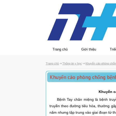
Trang chủ
Giới thiệu
Triể
Trang chủ
Thông tin y học
Khuyến cáo phòng chốn
Khuyến cáo phòng chống bện
Khuyến c
Bệnh Tay chân miệng là bệnh truyền 
truyền theo đường tiêu hóa, thường gặ
năm nhưng tập trung vào giai đoạn từ th