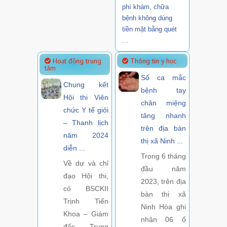
phí khám, chữa
bệnh không dùng
tiền mặt bằng quét
...
Hoạt động trung
Thông tin y học
tâm
Số ca mắc
Chung kết
bệnh tay
Hội thi Viên
chân miệng
chức Y tế giỏi
tăng nhanh
– Thanh lịch
trên địa bàn
năm 2024
thị xã Ninh ...
diễn ...
Trong 6 tháng
Về dự và chỉ
đầu năm
đạo Hội thi,
2023, trên địa
có BSCKII
bàn thị xã
Trịnh Tiến
Ninh Hòa ghi
Khoa – Giám
nhận 06 ổ
đốc Trung