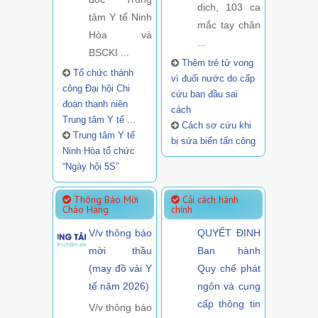
dịch, 103 ca
tâm Y tế Ninh
mắc tay chân
Hòa và
...
BSCKI ...
Thêm trẻ tử vong
Tổ chức thành
vì đuối nước do cấp
công Đại hội Chi
cứu ban đầu sai
đoàn thanh niên
cách
Trung tâm Y tế ...
Cách sơ cứu khi
Trung tâm Y tế
bị sứa biển tấn công
Ninh Hòa tổ chức
“Ngày hội 5S”
Thông Báo Mời
Cải cách hành
Chào Hàng
chính
V/v thông báo
QUYẾT ĐỊNH
mời thầu
Ban hành
(may đồ vải Y
Quy chế phát
tế năm 2026)
ngôn và cung
cấp thông tin
V/v thông báo