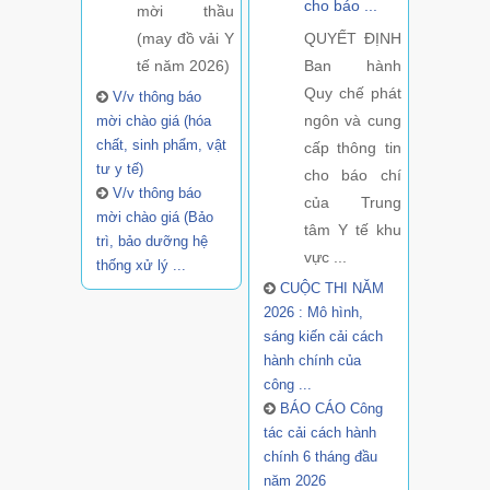
cho báo ...
mời thầu
(may đồ vải Y
QUYẾT ĐỊNH
tế năm 2026)
Ban hành
Quy chế phát
V/v thông báo
ngôn và cung
mời chào giá (hóa
chất, sinh phẩm, vật
cấp thông tin
tư y tế)
cho báo chí
V/v thông báo
của Trung
mời chào giá (Bảo
tâm Y tế khu
trì, bảo dưỡng hệ
vực ...
thống xử lý ...
CUỘC THI NĂM
2026 : Mô hình,
sáng kiến cải cách
hành chính của
công ...
BÁO CÁO Công
tác cải cách hành
chính 6 tháng đầu
năm 2026