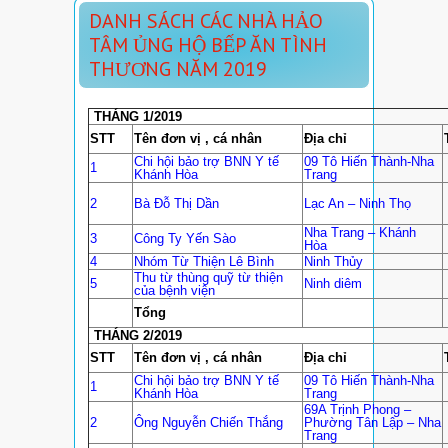
DANH SÁCH CÁC NHÀ HẢO
TÂM ỦNG HỘ BẾP ĂN TÌNH
THƯƠNG NĂM 2019
THÁNG 1/2019
STT
Tên đơn vị , cá nhân
Địa chỉ
Chi hội bảo trợ BNN Y tế
09 Tô Hiến Thành-Nha
1
Khánh Hòa
Trang
2
Bà Đỗ Thị Dần
Lạc An – Ninh Thọ
Nha Trang – Khánh
3
Công Ty Yến Sào
Hòa
4
Nhóm Từ Thiện Lê Bình
Ninh Thủy
Thu từ thùng quỹ từ thiện
5
Ninh diêm
của bệnh viện
Tổng
THÁNG 2/2019
STT
Tên đơn vị , cá nhân
Địa chỉ
Chi hội bảo trợ BNN Y tế
09 Tô Hiến Thành-Nha
1
Khánh Hòa
Trang
69A Trịnh Phong –
2
Ông Nguyễn Chiến Thắng
Phường Tân Lập – Nha
Trang