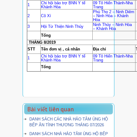
Chi hội bảo trợ BNN Y tế
09 Tô Hiến Thành-Nha
1
Khánh Hòa
Trang
Phú Thọ 2 – Ninh Diêm
2
Cô Xí
– Ninh Hòa – Khánh
Hòa
Ninh Thủy – Ninh Hòa
3
Hội Từ Thiện Ninh Thủy
– Khánh Hòa
Tổng
THÁNG 8/2019
STT
Tên đơn vị , cá nhân
Địa chỉ
Chi hội bảo trợ BNN Y tế
09 Tô Hiến Thành-Nha
1
Khánh Hòa
Trang
Tổng
Bài viết liên quan
DANH SÁCH CÁC NHÀ HẢO TÂM ỦNG HỘ
BẾP ĂN TÌNH THƯƠNG THÁNG 07/2026
DANH SÁCH NHÀ HẢO TÂM ỦNG HỘ BẾP