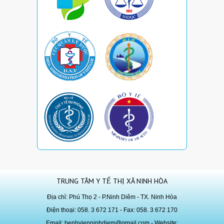
TRUNG TÂM Y TẾ THỊ XÃ NINH HÒA
Địa chỉ: Phú Thọ 2 - P.Ninh Diêm - TX. Ninh Hòa
Điện thoại: 058. 3 672 171 - Fax: 058. 3 672 170
Email:
benhvienninhdiem@gmail.com
- Website: