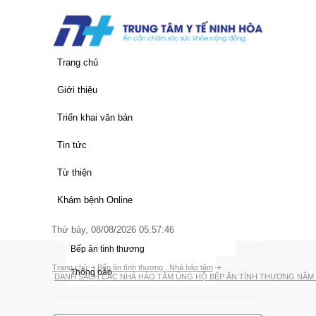
Trang chủ
Giới thiệu
Thông tin chung
Triển khai văn bản
Lịch sử hình thành
Văn bản của Trung Ương
Tin tức
Chức năng nhiệm vụ
Văn bản của Tỉnh
Quy trình khám chữa bệnh
Từ thiện
Cơ cấu tổ chức
Văn bản của Trung Tâm
Giá dịch vụ y tế
Thư ngỏ
Khám bệnh Online
Đảng bộ trung tâm
Hoạt động trung tâm
Nhà hảo tâm
Thứ bảy, 08/08/2026 05:57:46
Các đơn vị
Thông tin y học
Bếp ăn tình thương
Trang chủ
Bếp ăn tình thương
,
Nhà hảo tâm
Thông báo
DANH SÁCH CÁC NHÀ HẢO TÂM ỦNG HỘ BẾP ĂN TÌNH THƯƠNG NĂM 