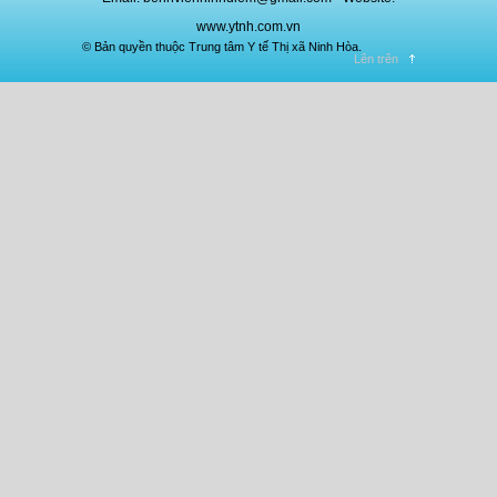
www.ytnh.com.vn
© Bản quyền thuộc Trung tâm Y tế Thị xã Ninh Hòa.
Lên trên