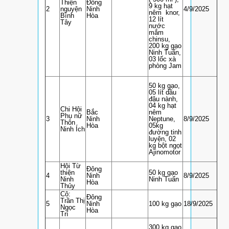
Thiện
Đông
9 kg hạt
2
nguyện
Ninh
4/9/2025
nêm knor,
Bình
Hòa
12 lít
Tây
nước
mắm
chinsu,
200 kg gạo
Ninh Tuấn,
03 lốc xà
phòng Jam
50 kg gạo,
05 lít dầu
đậu nành,
04 kg hạt
Chi Hội
Bắc
nêm
Phụ nữ
3
Ninh
Neptune,
8/9/2025
Thôn
Hòa
05kg
Ninh Ích
đường tinh
luyện, 02
kg bột ngọt
Ajinomotor
Hội Từ
Đông
thiện
50 kg gạo
4
Ninh
8/9/2025
Ninh
Ninh Tuấn
Hòa
Thủy
Cô:
Đông
Trần Thị
5
Ninh
100 kg gạo
18/9/2025
Ngọc
Hòa
Trí
300 kg gạo