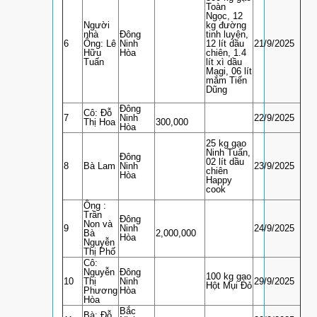
Toàn
Ngọc, 12
Người
kg đường
nhà
Đông
tinh luyện,
6
Ông: Lê
Ninh
12 lít dầu
21/9/2025
Hữu
Hòa
chiên, 1.4
Tuấn
lít xì dầu
Magi, 06 lít
mắm Tiến
Dũng
Đông
Cô: Đỗ
7
Ninh
22/9/2025
Thị Hoa
300,000
Hòa
25 kg gạo
Ninh Tuấn,
Đông
02 lít dầu
8
Bà Lam
Ninh
23/9/2025
chiên
Hòa
Happy
cook
Ông :
Trần
Đông
Non và
9
Ninh
24/9/2025
Bà
2,000,000
Hòa
Nguyễn
Thị Phố
Cô:
Nguyễn
Đông
100 kg gạo
10
Thị
Ninh
29/9/2025
Hột Mụi Đỏ
Phương
Hòa
Hòa
Bắc
Bà: Đỗ