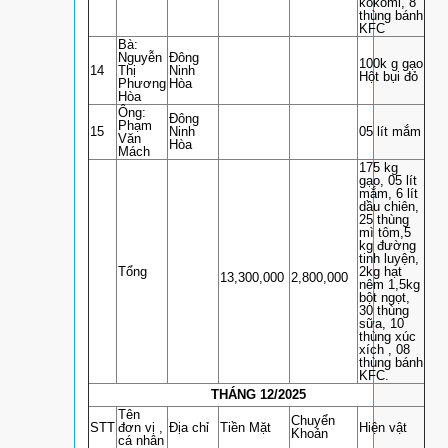
kokomi, 8
thùng bánh
KFC
Bà:
Nguyễn
Đông
100k g gạo
14
Thị
Ninh
Hột bụi đỏ
Phương
Hòa
Hòa
Ông:
Đông
Phạm
15
Ninh
05 lít mắm
Văn
Hòa
Mách
175 kg
gạo, 05 lít
mắm, 6 lít
dầu chiên,
25 thùng
mì tôm,5
kg đường
tinh luyện,
Tổng
2kg hạt
13,300,000
2,800,000
nêm 1,5kg
bột ngọt,
30 thùng
sữa, 10
thùng xúc
xích , 08
thùng bánh
KFC.
THÁNG 12/2025
Tên
Chuyển
STT
đơn vị ,
Địa chỉ
Tiền Mặt
Hiện vật
Khoản
cá nhân