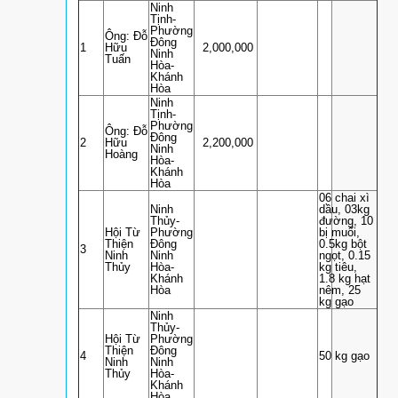
Ninh
Tịnh-
Phường
Ông: Đỗ
Đông
1
Hữu
2,000,000
Ninh
Tuấn
Hòa-
Khánh
Hòa
Ninh
Tịnh-
Phường
Ông: Đỗ
Đông
2
Hữu
2,200,000
Ninh
Hoàng
Hòa-
Khánh
Hòa
06 chai xì
Ninh
dầu, 03kg
Thủy-
đường, 10
Hội Từ
Phường
bị muối,
Thiện
Đông
0.5kg bột
3
Ninh
Ninh
ngọt, 0.15
Thủy
Hòa-
kg tiêu,
Khánh
1.8 kg hạt
Hòa
nêm, 25
kg gạo
Ninh
Thủy-
Hội Từ
Phường
Thiện
Đông
4
50 kg gạo
Ninh
Ninh
Thủy
Hòa-
Khánh
Hòa