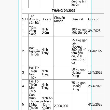
đường tinh
luyện
THÁNG 04/2025
Tên
Chuyển
STT
đơn vị ,
Địa chỉ
Hiện vật
Ghi chú
Khoản
cá nhân
Tiệm
Ninh
100 kg gạo
1
vàng
3/4/2025
Diêm
Một Bụi Đỏ
Sáng
250 kg gạo
Liên
Hương,
Bà:
Ninh
300 gói mì
2
Nguyễn
11/4/2025
Thủy
tôm gấu
Thị Đài
đỏ, 200
quả trứng
gà
Hội Từ
50 kg gạo
Thiện
Ninh
3
Hoàng
15/4/2025
Ninh
Thủy
Dung
Thủy
Hội Từ
75 kg gạo
Thiện
Ninh
4
Hoàng
28/4/2025
Ninh
Thủy
Dung
Thủy
Cao
Vĩnh
Ninh An
Thường
– Ninh
5
( Nhà
Hòa –
4/23/2025
2,000,000
Thuốc
Khánh