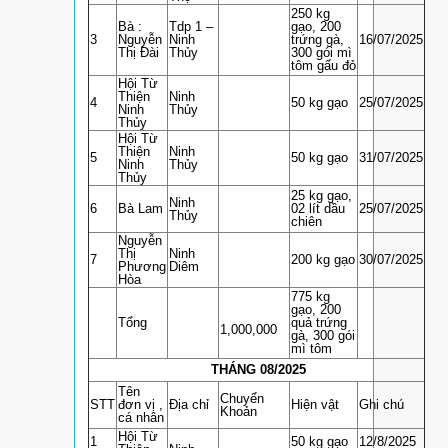
250 kg
Bà :
Tdp 1 –
gạo, 200
3
Nguyễn
Ninh
trứng gà,
16/07/2025
Thị Đài
Thủy
300 gói mì
tôm gấu đỏ
Hội Từ
Thiện
Ninh
4
50 kg gạo
25/07/2025
Ninh
Thủy
Thủy
Hội Từ
Thiện
Ninh
5
50 kg gạo
31/07/2025
Ninh
Thủy
Thủy
25 kg gạo,
Ninh
6
Bà Lam
02 lít dầu
25/07/2025
Thủy
chiên
Nguyễn
Thị
Ninh
7
200 kg gạo
30/07/2025
Phương
Diêm
Hòa
775 kg
gạo, 200
Tổng
quả trứng
1,000,000
gà, 300 gói
mì tôm
THÁNG 08/2025
Tên
Chuyển
STT
đơn vị ,
Địa chỉ
Hiện vật
Ghi chú
Khoản
cá nhân
Hội Từ
1
50 kg gạo
12/8/2025