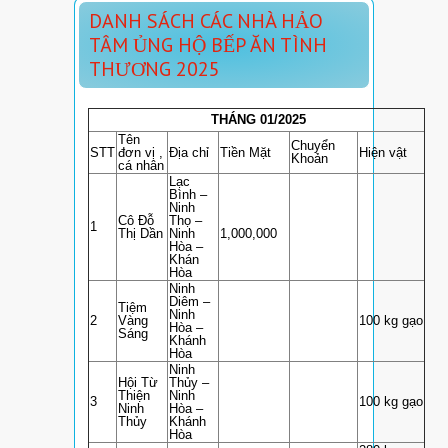
DANH SÁCH CÁC NHÀ HẢO
TÂM ỦNG HỘ BẾP ĂN TÌNH
THƯƠNG 2025
THÁNG 01/2025
Tên
Chuyển
STT
đơn vị ,
Địa chỉ
Tiền Mặt
Hiện vật
Khoản
cá nhân
Lạc
Bình –
Ninh
Cô Đỗ
Thọ –
1
Thị Dần
Ninh
1,000,000
Hòa –
Khán
Hòa
Ninh
Diêm –
Tiệm
Ninh
2
Vàng
100 kg gạo
Hòa –
Sáng
Khánh
Hòa
Ninh
Hội Từ
Thủy –
Thiện
Ninh
3
100 kg gạo
Ninh
Hòa –
Thủy
Khánh
Hòa