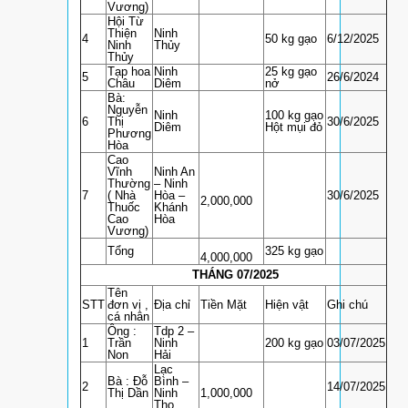
Vương)
Hội Từ
Thiện
Ninh
4
50 kg gạo
6/12/2025
Ninh
Thủy
Thủy
Tạp hoa
Ninh
25 kg gạo
5
26/6/2024
Châu
Diêm
nở
Bà:
Nguyễn
Ninh
100 kg gạo
6
Thị
30/6/2025
Diêm
Hột mụi đỏ
Phương
Hòa
Cao
Vĩnh
Ninh An
Thường
– Ninh
7
( Nhà
Hòa –
30/6/2025
2,000,000
Thuốc
Khánh
Cao
Hòa
Vương)
Tổng
325 kg gạo
4,000,000
THÁNG 07/2025
Tên
STT
đơn vị ,
Địa chỉ
Tiền Mặt
Hiện vật
Ghi chú
cá nhân
Ông :
Tdp 2 –
1
Trần
Ninh
200 kg gạo
03/07/2025
Non
Hải
Lạc
Bà : Đỗ
Bình –
2
14/07/2025
Thị Dần
Ninh
1,000,000
Thọ