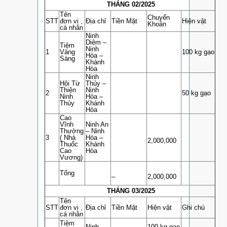
THÁNG 02/2025
Tên
Chuyển
STT
đơn vị ,
Địa chỉ
Tiền Mặt
Hiện vật
Khoản
cá nhân
Ninh
Diêm –
Tiệm
Ninh
1
Vàng
100 kg gạo
Hòa –
Sáng
Khánh
Hòa
Ninh
Hội Từ
Thủy –
Thiện
Ninh
2
50 kg gạo
Ninh
Hòa –
Thủy
Khánh
Hòa
Cao
Vĩnh
Ninh An
Thường
– Ninh
3
( Nhà
Hòa –
2,000,000
Thuốc
Khánh
Cao
Hòa
Vương)
Tổng
–
2,000,000
THÁNG 03/2025
Tên
STT
đơn vị ,
Địa chỉ
Tiền Mặt
Hiện vật
Ghi chú
cá nhân
Tiệm
Ninh
100 kg gạo