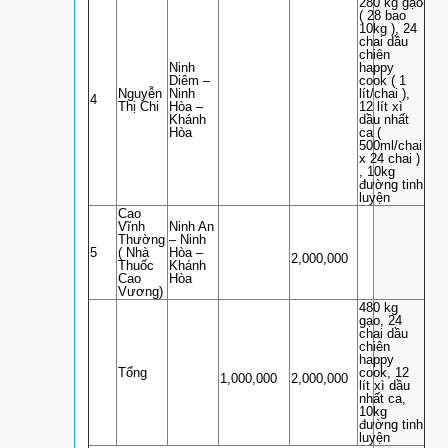
280 kg gạo
( 28 bao
10kg ), 24
chai dầu
chiên
Ninh
happy
Diêm –
cook ( 1
Nguyễn
Ninh
lít/chai ),
4
Thị Chi
Hòa –
12 lít xì
Khánh
dầu nhất
Hòa
ca (
500ml/chai
x 24 chai )
, 10kg
đường tinh
luyện
Cao
Vĩnh
Ninh An
Thường
– Ninh
5
( Nhà
Hòa –
2,000,000
Thuốc
Khánh
Cao
Hòa
Vương)
480 kg
gạo, 24
chai dầu
chiên
happy
Tổng
cook, 12
1,000,000
2,000,000
lít xì dầu
nhất ca,
10kg
đường tinh
luyện