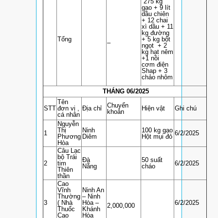
275 kg
gạo + 9 lít
dầu chiên
+ 12 chai
xì dầu + 11
kg đường
Tổng
+ 5 kg bột
–
ngọt + 2
kg hạt nêm
+1 nồi
cơm điện
Shap + 3
chảo nhôm
THÁNG 06/2025
Tên
Chuyển
STT
đơn vị ,
Địa chỉ
Hiện vật
Ghi chú
khoản
cá nhân
Nguyễn
Thị
Ninh
100 kg gạo
1
6/2/2025
Phương
Diêm
Hột mụi đỏ
Hòa
Câu Lạc
bộ Trái
Đà
50 suất
2
tim
6/2/2025
Nẵng
cháo
Thiên
thần
Cao
Vĩnh
Ninh An
Thường
– Ninh
3
( Nhà
Hòa –
6/2/2025
2,000,000
Thuốc
Khánh
Cao
Hòa