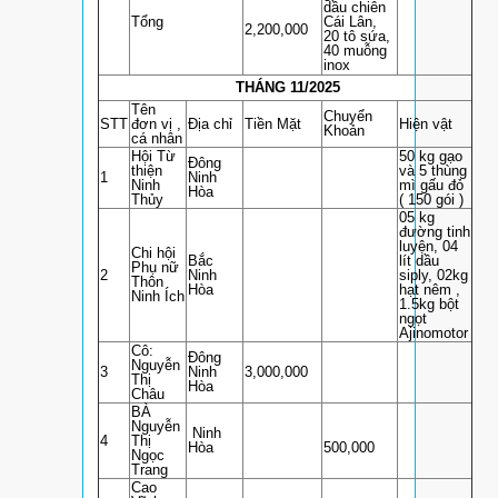
dầu chiên
Tổng
Cái Lân,
2,200,000
20 tô sứa,
40 muỗng
inox
THÁNG 11/2025
Tên
Chuyển
STT
đơn vị ,
Địa chỉ
Tiền Mặt
Hiện vật
Khoản
cá nhân
Hội Từ
50 kg gạo
Đông
thiện
và 5 thùng
1
Ninh
Ninh
mì gấu đỏ
Hòa
Thủy
( 150 gói )
05 kg
đường tinh
luyện, 04
Chi hội
Bắc
lít dầu
Phụ nữ
2
Ninh
siply, 02kg
Thôn
Hòa
hạt nêm ,
Ninh Ích
1.5kg bột
ngọt
Ajinomotor
Cô:
Đông
Nguyễn
3
Ninh
3,000,000
Thị
Hòa
Châu
BÀ
Nguyễn
Ninh
4
Thị
Hòa
500,000
Ngọc
Trang
Cao