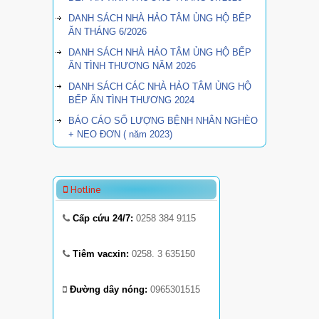
DANH SÁCH NHÀ HẢO TÂM ỦNG HỘ BẾP
ĂN THÁNG 6/2026
DANH SÁCH NHÀ HẢO TÂM ỦNG HỘ BẾP
ĂN TÌNH THƯƠNG NĂM 2026
DANH SÁCH CÁC NHÀ HẢO TÂM ỦNG HỘ
BẾP ĂN TÌNH THƯƠNG 2024
BÁO CÁO SỐ LƯỢNG BỆNH NHÂN NGHÈO
+ NEO ĐƠN ( năm 2023)
Hotline
Cấp cứu 24/7:
0258 384 9115
Tiêm vacxin:
0258. 3 635150
Đường dây nóng:
0965301515