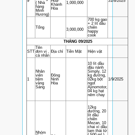
9
Hòa-
31/8/2025
( Nhà
1,000,000
Khánh
hàng
Hòa
Minh
Hương)
700 kg gạo
+ 2 lít dầu
Tổng
chiên
3,000,000
happy
cook
THÁNG 09/2025
Tên
STT
đơn vị ,
Địa chỉ
Tiền Mặt
Hiện vật
cá nhân
10 lít dầu
đậu nành
Nhân
Simply, 12
viên
Đông
kg đường,
1
tiệm
Ninh
02kg bột
1/9/2025
vàng
Hòa
ngọt
Sáng
Ajinomotor,
04 kg hạt
nêm chay
12kg
đường, 20
lít dầu
chiên
Mezan, 10
chai xì dầu
tam thái tử
Nhóm
( 500 ml ),