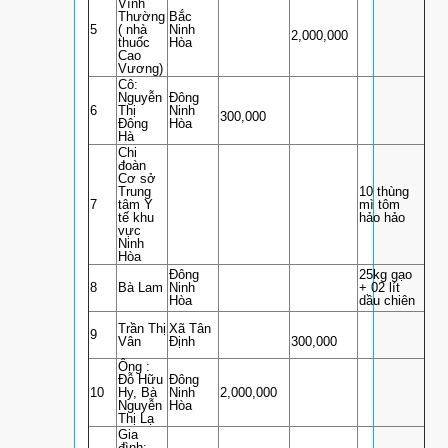
Vĩnh
Thường
Bắc
5
( nhà
Ninh
2,000,000
thuốc
Hòa
Cao
Vương)
Cô:
Nguyễn
Đông
6
Thị
Ninh
300,000
Đông
Hòa
Hà
Chi
đoàn
Cơ sở
Trung
10 thùng
7
tâm Y
mì tôm
tế khu
hảo hảo
vực
Ninh
Hòa
Đông
25kg gạo
8
Bà Lam
Ninh
+ 02 lít
Hòa
dầu chiên
Trần Thị
Xã Tân
9
Vân
Định
300,000
Ông :
Đỗ Hữu
Đông
10
Hy, Bà
Ninh
2,000,000
Nguyễn
Hòa
Thị Lạ
Gia
đình: