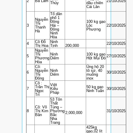
2
Bà Lam
21/10/2025
Thủy
dầu chiên
Cái Lân
Tổ dân
phố 1
Nguyễn
Đông
100 kg gạo
Thị
3
Hải –
Lộc
22/10/2025
Thanh
Đông
Phượng
Hà
Ninh
Hòa
Cô Đỗ
Ninh
4
22/10/2025
Thị Hoa
Tịnh
200,000
Nguyễn
Thị
Ninh
100 kg gạo
5
27/10/2025
Phương
Diêm
Hột Mụi Đỏ
Hòa
Cô:
Ủng hộ 20
Nguyễn
Ninh
tô sứ, 40
6
30/10/2025
Thị
Diêm
muỗng
Đông
inox
Cô :
Việt
Trần Thị
50 kg gạo
7
Kiều
30/10/2025
Ngọc
Ninh Tuấn
Pháp
Trí
53 Tôn
Thất
Cô: Võ
Tùng –
8
Thị Kim
Phường
31/10/2025
2,000,000
Bân
Bắc
Nha
Trang
425kg
gạo,02 lít