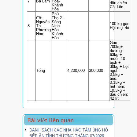
7
Bà Lam
Hòa-
dầu chiên
Khánh
Cái Lân
Hòa
Phú
Cô:
Thọ 2 –
Nguyễn
Đông
100 kg gạo
8
Thị
Ninh
Hột mụi đỏ
Phương
Hòa-
Hòa
Khánh
Hòa
Gạo:
700kg+
đường:
63kg +
muối: 10
bịch +
30kg + bột
Tổng
4,200,000
300,000
ngọt:
0,5kg +
tiêu:
0,15kg +
hẹt nêm:
10,3kg +
dầu chiên:
42 lít
Bài viết liên quan
DANH SÁCH CÁC NHÀ HẢO TÂM ỦNG HỘ
BẾP ĂN TÌNH THƯƠNG THÁNG 07/2026