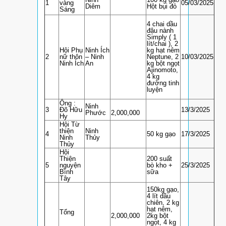
1
vàng
05/03/2025
Diêm
Hột bụi đỏ
Sáng
4 chai dầu
đậu nành
Simply ( 1
lít/chai ), 2
Hội Phụ
Ninh Ích
kg hạt nêm
2
nữ thôn
– Ninh
Neptune, 2
10/03/2025
Ninh Ích
An
kg bột ngọt
Ajinomoto,
4 kg
đường tinh
luyện
Ông :
Ninh
3
Đõ Hữu
13/3/2025
Phước
2,000,000
Hy
Hội Từ
thiện
Ninh
4
50 kg gạo
17/3/2025
Ninh
Thủy
Thủy
Hội
Thiện
200 suất
5
nguyện
bò kho +
25/3/2025
Bình
sữa
Tây
150kg gạo,
4 lít dầu
chiên, 2 kg
hạt nêm,
Tổng
2,000,000
2kg bột
ngọt, 4 kg