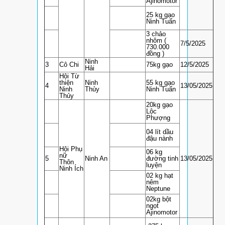
Ajinomotor
25 kg gạo
Ninh Tuấn
3 chảo
nhôm (
7/5/2025
730.000
đồng )
Ninh
3
Cô Chi
75kg gạo
12/5/2025
Hải
Hội Từ
thiện
Ninh
55 kg gạo
4
13/05/2025
Ninh
Thủy
Ninh Tuấn
Thủy
20kg gạo
Lộc
Phượng
04 lít dầu
đậu nành
Hội Phụ
06 kg
nữ
5
Ninh An
đường tinh
13/05/2025
Thôn
luyện
Ninh Ích
02 kg hạt
nêm
Neptune
02kg bột
ngọt
Ajinomotor