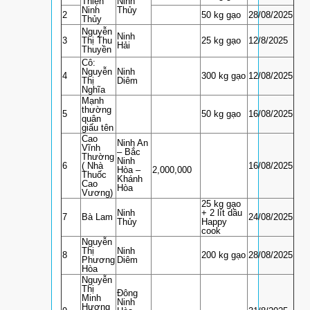
Thiện
Ninh
Ninh
Thủy
2
50 kg gạo
28/08/2025
Thủy
Nguyễn
Ninh
3
Thị Thu
25 kg gạo
12/8/2025
Hải
Thuyền
Cô:
Nguyễn
Ninh
4
300 kg gạo
12/08/2025
Thị
Diêm
Nghĩa
Mạnh
thường
5
50 kg gạo
16/08/2025
quân
giấu tên
Cao
Ninh An
Vĩnh
– Bắc
Thường
Ninh
6
( Nhà
16/08/2025
Hòa –
2,000,000
Thuốc
Khánh
Cao
Hòa
Vương)
25 kg gạo
Ninh
+ 2 lít dầu
7
Bà Lam
24/08/2025
Thủy
Happy
cook
Nguyễn
Thị
Ninh
8
200 kg gạo
28/08/2025
Phương
Diêm
Hòa
Nguyễn
Thị
Đông
Minh
Ninh
Hương