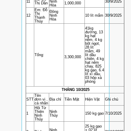
11
Ninh
30/9/2025
Thị Dần
1,000,000
Hòa
Em: Đỗ
Đông
Thị
12
Ninh
10 lít mắm
30/9/2025
Thanh
Hòa
Thúy
41kg
đường, 13
kg hạt
nêm, 4 kg
bột ngọt,
28 lít
mắm, 49
Tổng:
lít dầu
3,300,000
chiên, 4 kg
hạt nêm
chay, 825
kg gạo, 6.4
lít xì dầu,
03 hộp xà
phòng
THÁNG 10/2025
Tên
STT
đơn vị ,
Địa chỉ
Tiền Mặt
Hiện Vật
Ghi chú
cá nhân
Hội Từ
Thiện
Ninh
1
150 kg gạo
7/10/2025
Ninh
Thủy
Thủy
25 kg gạo
Ninh
+ 02 lít