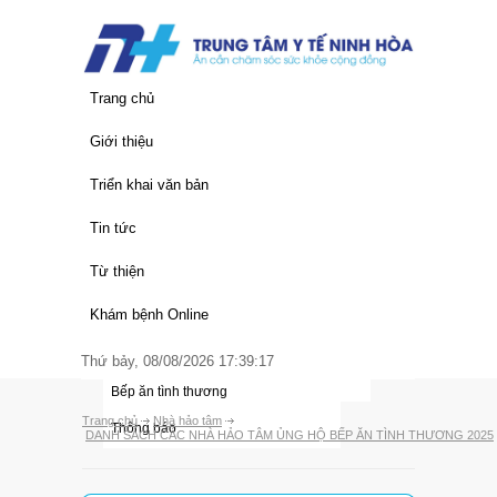
Trang chủ
Giới thiệu
Thông tin chung
Triển khai văn bản
Lịch sử hình thành
Văn bản của Trung Ương
Tin tức
Chức năng nhiệm vụ
Văn bản của Tỉnh
Quy trình khám chữa bệnh
Từ thiện
Cơ cấu tổ chức
Văn bản của Trung Tâm
Giá dịch vụ y tế
Thư ngỏ
Khám bệnh Online
Đảng bộ trung tâm
Hoạt động trung tâm
Nhà hảo tâm
Thứ bảy, 08/08/2026 17:39:17
Các đơn vị
Thông tin y học
Bếp ăn tình thương
Trang chủ
Nhà hảo tâm
Thông báo
DANH SÁCH CÁC NHÀ HẢO TÂM ỦNG HỘ BẾP ĂN TÌNH THƯƠNG 2025