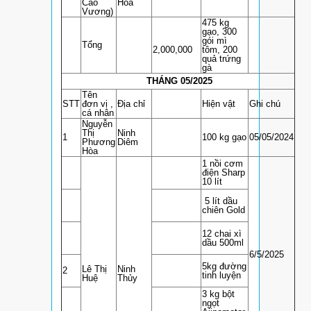
Cao
Hòa
Vương)
475 kg
gạo, 300
gói mì
Tổng
2,000,000
tôm, 200
quả trứng
gà
THÁNG 05/2025
Tên
STT
đơn vị ,
Địa chỉ
Hiện vật
Ghi chú
cá nhân
Nguyễn
Thị
Ninh
1
100 kg gạo
05/05/2024
Phương
Diêm
Hòa
1 nồi cơm
điện Sharp
10 lít
5 lít dầu
chiên Gold
12 chai xì
dầu 500ml
6/5/2025
5kg đường
Lê Thị
Ninh
2
tinh luyện
Huệ
Thủy
3 kg bột
ngọt