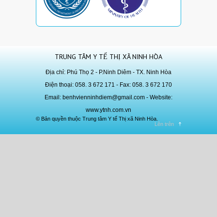
TRUNG TÂM Y TẾ THỊ XÃ NINH HÒA
Địa chỉ: Phú Thọ 2 - P.Ninh Diêm - TX. Ninh Hòa
Điện thoại: 058. 3 672 171 - Fax: 058. 3 672 170
Email:
benhvienninhdiem@gmail.com
- Website:
www.ytnh.com.vn
© Bản quyền thuộc Trung tâm Y tế Thị xã Ninh Hòa.
Lên trên