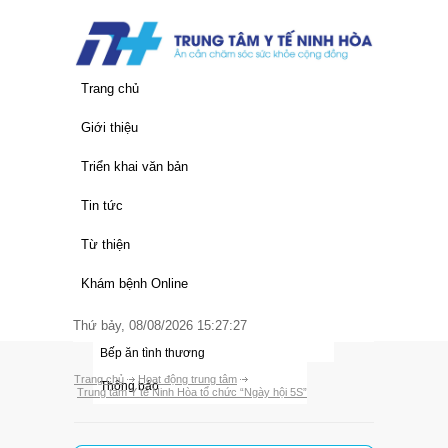
Trang chủ
Giới thiệu
Thông tin chung
Triển khai văn bản
Lịch sử hình thành
Văn bản của Trung Ương
Tin tức
Chức năng nhiệm vụ
Văn bản của Tỉnh
Quy trình khám chữa bệnh
Từ thiện
Cơ cấu tổ chức
Văn bản của Trung Tâm
Giá dịch vụ y tế
Thư ngỏ
Khám bệnh Online
Đảng bộ trung tâm
Hoạt động trung tâm
Nhà hảo tâm
Thứ bảy, 08/08/2026 15:27:27
Các đơn vị
Thông tin y học
Bếp ăn tình thương
Trang chủ
Hoạt động trung tâm
Thông báo
Trung tâm Y tế Ninh Hòa tổ chức “Ngày hội 5S”