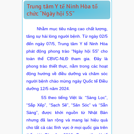
Trung tâm Y tế Ninh Hòa tổ
chức “Ngày hội 5S”
Nhằm mục tiêu nâng cao chất lượng,
tăng sự hài lòng người bệnh. Từ ngày 02/5
đến ngày 07/5, Trung tâm Y tế Ninh Hòa
phát động phong trào “Ngày hội 5S” cho
toàn thể CBVC-NLĐ tham gia. Đây là
phong trào thiết thực, nằm trong các hoạt
động hướng về điều dưỡng và chăm sóc
người bệnh chào mừng ngày Quốc tế Điều
dưỡng 12/5 năm 2024.
5S theo tiếng Việt là: “Sàng Lọc”,
“Sắp Xếp”, “Sạch Sẽ”, “Săn Sóc” và “Sẵn
Sàng”, được khởi nguồn từ Nhật Bản
nhưng đã lan rộng và mang lại hiệu quả
cho tất cả các lĩnh vực ở mọi quốc gia trên