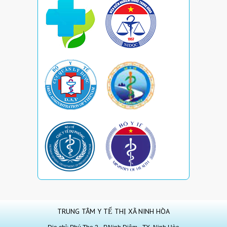
TRUNG TÂM Y TẾ THỊ XÃ NINH HÒA