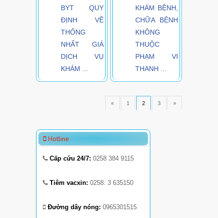
BYT QUY
KHÁM BỆNH,
ĐỊNH VỀ
CHỮA BỆNH
THỐNG
KHÔNG
NHẤT GIÁ
THUỘC
DỊCH VỤ
PHẠM VI
KHÁM ...
THANH ...
«
1
2
3
»
Hotline
Cấp cứu 24/7:
0258 384 9115
Tiêm vacxin:
0258. 3 635150
Đường dây nóng:
0965301515