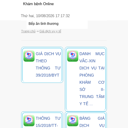
Thư ngỏ
Khám bệnh Online
Nhà hảo tâm
Thứ hai, 10/08/2026 17:17:32
Bếp ăn tình thương
Trang chủ
Giá dịch vụ y tế
GIÁ DỊCH VỤ
DANH MỤC
THEO
VẮC-XIN
THÔNG TƯ
DỊCH VỤ TẠI
39/2018/BYT
PHÒNG
KHÁM CƠ
SỞ II-
TRUNG TÂM
Y TẾ ...
THÔNG TƯ
BẢNG GIÁ
15/2018/TT-
DỊCH VỤ