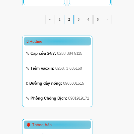
«
1
2
3
4
5
»
Hotline
Cấp cứu 24/7:
0258 384 9115
Tiêm vacxin:
0258. 3 635150
Đường dây nóng:
0965301515
Phòng Chống Dịch:
0901919171
Thông báo