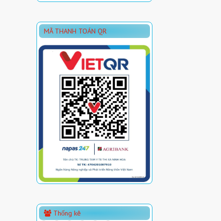
MÃ THANH TOÁN QR
Thống kê