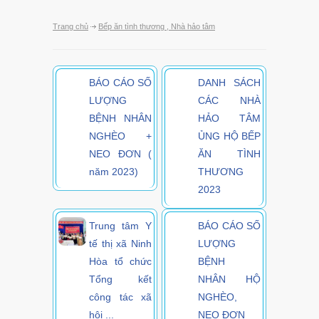
Trang chủ
Bếp ăn tình thương
,
Nhà hảo tâm
BÁO CÁO SỐ
DANH SÁCH
LƯỢNG
CÁC NHÀ
BỆNH NHÂN
HẢO TÂM
NGHÈO +
ỦNG HỘ BẾP
NEO ĐƠN (
ĂN TÌNH
năm 2023)
THƯƠNG
2023
Trung tâm Y
BÁO CÁO SỐ
tế thị xã Ninh
LƯỢNG
Hòa tổ chức
BỆNH
Tổng kết
NHÂN HỘ
công tác xã
NGHÈO,
hội ...
NEO ĐƠN