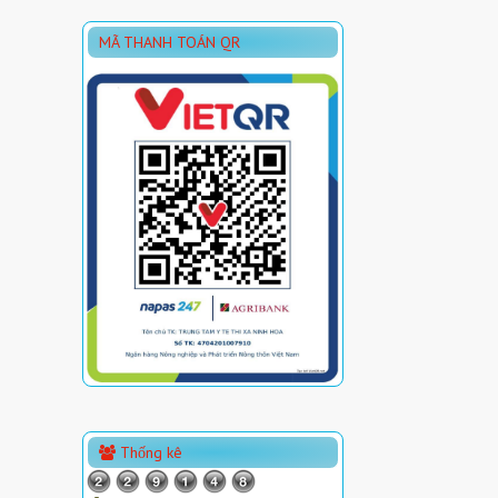
MÃ THANH TOÁN QR
Thống kê