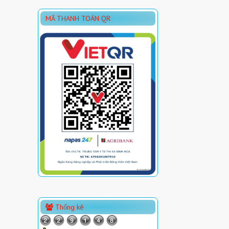
MÃ THANH TOÁN QR
Thống kê