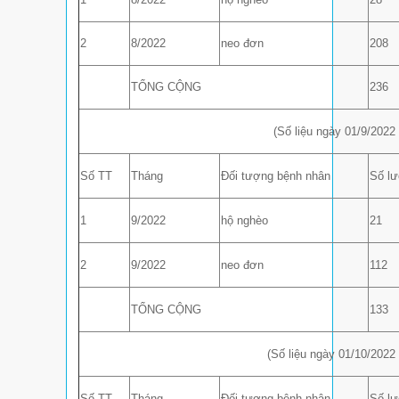
2
8/2022
neo đơn
208
TỔNG CỘNG
236
(Số liệu ngày 01/9/2022
Số TT
Tháng
Đối tượng bệnh nhân
Số l
1
9/2022
hộ nghèo
21
2
9/2022
neo đơn
112
TỔNG CỘNG
133
(Số liệu ngày 01/10/2022
Số TT
Tháng
Đối tượng bệnh nhân
Số l