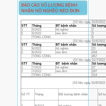
BÁO CÁO SỐ LƯỢNG BỆNH
NHÂN HỘ NGHÈO NEO ĐƠN
(Số liệu ngày 01/5/2022
STT
Tháng
ĐT bệnh nhân
Số lượng
1
5/2022
hộ nghèo
2
2
5/2022
neo đơn
3
TỔNG CỘNG
5
(Số liệu ngày 01/6/2022
STT
Tháng
ĐT bệnh nhân
Số lượng
1
6/2022
hộ nghèo
23
2
6/2022
neo đơn
434
TỔNG CỘNG
457
(Số liệu ngày 01/7/2022
STT
Tháng
ĐT bệnh nhân
Số lượng
1
7/2022
hộ nghèo
27
2
7/2022
neo đơn
287
TỔNG CỘNG
314
(Số liệu ngày 01/8/2022
Số TT
Tháng
Đối tượng bệnh nhân
Số l
1
8/2022
hộ nghèo
28