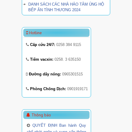
DANH SÁCH CÁC NHÀ HẢO TÂM ỦNG HỘ
BẾP ĂN TÌNH THƯƠNG 2024
Hotline
Cấp cứu 24/7:
0258 384 9115
Tiêm vacxin:
0258. 3 635150
Đường dây nóng:
0965301515
Phòng Chống Dịch:
0901919171
Thông báo
QUYẾT ĐỊNH Ban hành Quy
chế phát ngôn và cung cấp thông