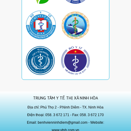
TRUNG TÂM Y TẾ THỊ XÃ NINH HÒA
Địa chỉ: Phú Thọ 2 - P.Ninh Diêm - TX. Ninh Hòa
Điện thoại: 058. 3 672 171 - Fax: 058. 3 672 170
Email:
benhvienninhdiem@gmail.com
- Website:
www.ytnh.com.vn