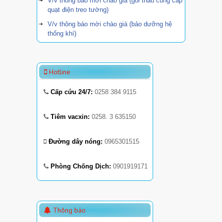
V/v thông báo mời chào giá (gói thầu cung cấp
quạt điện treo tường)
V/v thông báo mời chào giá (bảo dưỡng hệ
thống khí)
Hotline
Cấp cứu 24/7:
0258 384 9115
Tiêm vacxin:
0258. 3 635150
Đường dây nóng:
0965301515
Phòng Chống Dịch:
0901919171
Thông báo