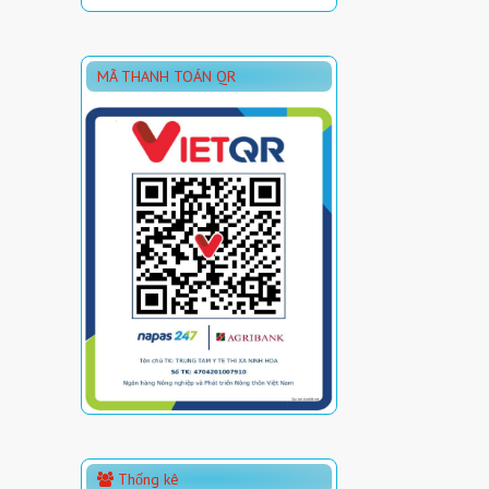
MÃ THANH TOÁN QR
Thống kê