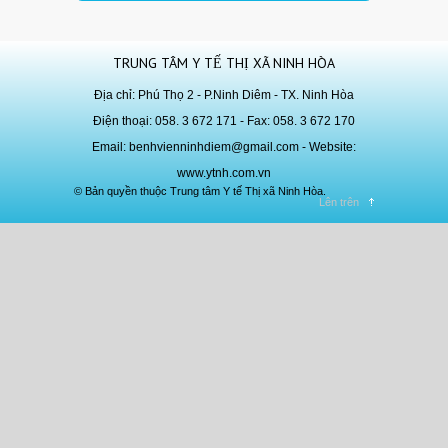
TRUNG TÂM Y TẾ THỊ XÃ NINH HÒA
Địa chỉ: Phú Thọ 2 - P.Ninh Diêm - TX. Ninh Hòa
Điện thoại: 058. 3 672 171 - Fax: 058. 3 672 170
Email:
benhvienninhdiem@gmail.com
- Website:
www.ytnh.com.vn
© Bản quyền thuộc Trung tâm Y tế Thị xã Ninh Hòa.
Lên trên