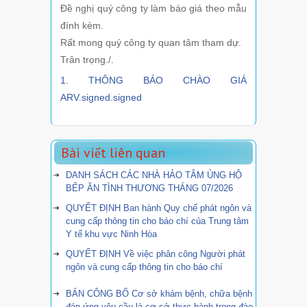
Đề nghị quý công ty làm báo giá theo mẫu
đính kèm.
Rất mong quý công ty quan tâm tham dự.
Trân trọng./.
1. THÔNG BÁO CHÀO GIÁ
ARV.signed.signed
Bài viết liên quan
DANH SÁCH CÁC NHÀ HẢO TÂM ỦNG HỘ
BẾP ĂN TÌNH THƯƠNG THÁNG 07/2026
QUYẾT ĐỊNH Ban hành Quy chế phát ngôn và
cung cấp thông tin cho báo chí của Trung tâm
Y tế khu vực Ninh Hòa
QUYẾT ĐỊNH Về việc phân công Người phát
ngôn và cung cấp thông tin cho báo chí
BẢN CÔNG BỐ Cơ sở khám bệnh, chữa bệnh
đáp ứng yêu cầu là cơ sở thực hành trong đào