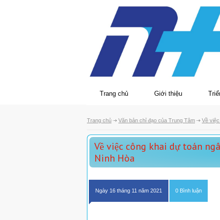
Trang chủ
Giới thiệu
Triể
Trang chủ
Văn bản chỉ đạo của Trung Tâm
Về việc
Về việc công khai dự toán ng
Ninh Hòa
Ngày 16 tháng 11 năm 2021
0 Bình luận