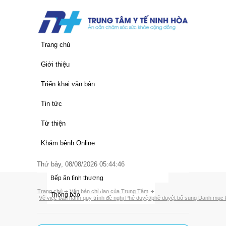
Trang chủ
Giới thiệu
Thông tin chung
Triển khai văn bản
Lịch sử hình thành
Văn bản của Trung Ương
Tin tức
Chức năng nhiệm vụ
Văn bản của Tỉnh
Quy trình khám chữa bệnh
Từ thiện
Cơ cấu tổ chức
Văn bản của Trung Tâm
Giá dịch vụ y tế
Thư ngỏ
Khám bệnh Online
Đảng bộ trung tâm
Hoạt động trung tâm
Nhà hảo tâm
Thứ bảy, 08/08/2026 05:44:46
Các đơn vị
Thông tin y học
Bếp ăn tình thương
Trang chủ
Văn bản chỉ đạo của Trung Tâm
Thông báo
Về việc ban hành quy trình đề nghị Phê duyệt/phê duyệt bổ sung Danh mục 