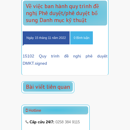
Về việc ban hành quy trình đề
nghị Phê duyệt/phê duyệt bổ
sung Danh mục kỹ thuật
Ngày 15 tháng 11 năm 2022
0 Bình luận
15102 Quy trình đề nghị phê duyệt
DMKT.signed
Bài viết liên quan
Hotline
Cấp cứu 24/7:
0258 384 9115