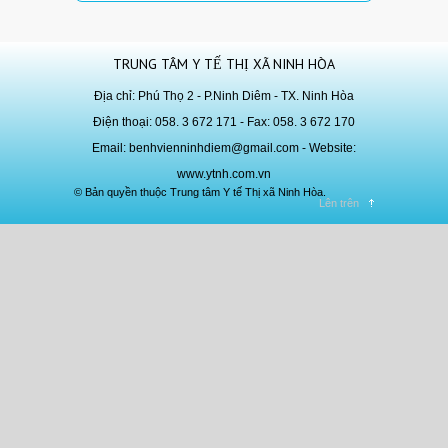
TRUNG TÂM Y TẾ THỊ XÃ NINH HÒA
Địa chỉ: Phú Thọ 2 - P.Ninh Diêm - TX. Ninh Hòa
Điện thoại: 058. 3 672 171 - Fax: 058. 3 672 170
Email:
benhvienninhdiem@gmail.com
- Website:
www.ytnh.com.vn
© Bản quyền thuộc Trung tâm Y tế Thị xã Ninh Hòa.
Lên trên