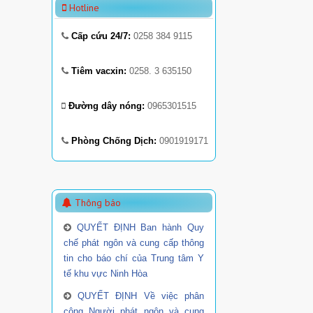
Hotline
Cấp cứu 24/7:
0258 384 9115
Tiêm vacxin:
0258. 3 635150
Đường dây nóng:
0965301515
Phòng Chống Dịch:
0901919171
Thông báo
QUYẾT ĐỊNH Ban hành Quy
chế phát ngôn và cung cấp thông
tin cho báo chí của Trung tâm Y
tế khu vực Ninh Hòa
QUYẾT ĐỊNH Về việc phân
công Người phát ngôn và cung