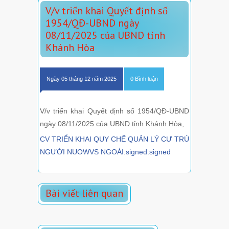
V/v triển khai Quyết định số
1954/QĐ-UBND ngày
08/11/2025 của UBND tỉnh
Khánh Hòa
Ngày 05 tháng 12 năm 2025
0 Bình luận
V/v triển khai Quyết định số 1954/QĐ-UBND
ngày 08/11/2025 của UBND tỉnh Khánh Hòa,
CV TRIỂN KHAI QUY CHẾ QUẢN LÝ CƯ TRÚ
NGƯỜI NUOWVS NGOÀI.signed.signed
Bài viết liên quan