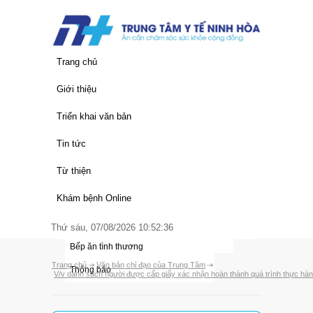
Trang chủ
Giới thiệu
Thông tin chung
Triển khai văn bản
Lịch sử hình thành
Văn bản của Trung Ương
Tin tức
Chức năng nhiệm vụ
Văn bản của Tỉnh
Quy trình khám chữa bệnh
Từ thiện
Cơ cấu tổ chức
Văn bản của Trung Tâm
Giá dịch vụ y tế
Thư ngỏ
Khám bệnh Online
Đảng bộ trung tâm
Hoạt động trung tâm
Nhà hảo tâm
Thứ sáu, 07/08/2026 10:52:36
Các đơn vị
Thông tin y học
Bếp ăn tình thương
Trang chủ
Văn bản chỉ đạo của Trung Tâm
Thông báo
V/v danh sách người được cấp giấy xác nhận hoàn thành quá trình thực hàn