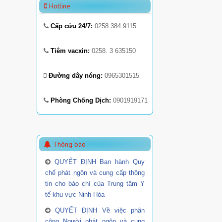
Hotline
Cấp cứu 24/7:
0258 384 9115
Tiêm vacxin:
0258. 3 635150
Đường dây nóng:
0965301515
Phòng Chống Dịch:
0901919171
Thông báo
QUYẾT ĐỊNH Ban hành Quy
chế phát ngôn và cung cấp thông
tin cho báo chí của Trung tâm Y
tế khu vực Ninh Hòa
QUYẾT ĐỊNH Về việc phân
công Người phát ngôn và cung