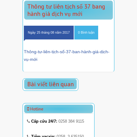
Thông tư liên tịch số 37 bang
hành giá dịch vụ mới
Ngày 25 tháng 08 năm 2017
0 Bình luận
Thông-tư-liên-tịch-số-37-ban-hành-giá-dịch-
vụ-mới
Bài viết liên quan
Hotline
Cấp cứu 24/7:
0258 384 9115
Tiêm vacxin:
0258. 3 635150