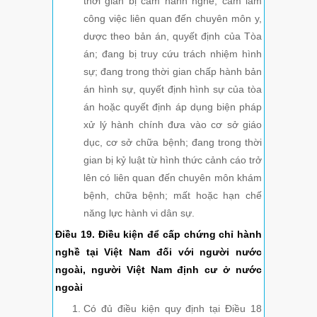
thời gian bị cấm hành nghề, cấm làm
công việc liên quan đến chuyên môn y,
dược theo bản án, quyết định của Tòa
án; đang bị truy cứu trách nhiệm hình
sự; đang trong thời gian chấp hành bản
án hình sự, quyết định hình sự của tòa
án hoặc quyết định áp dụng biện pháp
xử lý hành chính đưa vào cơ sở giáo
dục, cơ sở chữa bệnh; đang trong thời
gian bị kỷ luật từ hình thức cảnh cáo trở
lên có liên quan đến chuyên môn khám
bệnh, chữa bệnh; mất hoặc hạn chế
năng lực hành vi dân sự.
Điều 19. Điều kiện để cấp chứng chỉ hành
nghề tại Việt Nam đối với người nước
ngoài, người Việt
Nam định cư ở nước
ngoài
Có đủ điều kiện quy định tại Điều 18