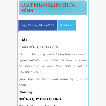
LUẬT KHÁM BỆNH, CHỮA
BỆNH
Ngày 27 tháng 04 năm 2016
0 Bình luận
LUẬT
KHÁM BỆNH, CHỮA BỆNH
Căn cứ Hiến pháp nước Cộng hòa xã hội chủ
nghĩa Việt Nam năm 1992 đã được sửa đổi,
bổ sung một số điều theo Nghị quyết số
51/2001/QH10;
Quốc hội ban hành Luật khám bệnh, chữa
bệnh,
Chương 1.
NHỮNG QUY ĐỊNH CHUNG