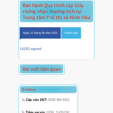
Ban hành Quy trình cấp Giấy
chứng nhận thương tích tại
Trung tâm Y tế thị xã Ninh Hòa
Ngày 15 tháng 08 năm 2022
0 Bình luận
14283.signed
Bài viết liên quan
Hotline
Cấp cứu 24/7:
0258 384 9115
Tiêm vacxin:
0258. 3 635150