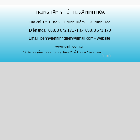
TRUNG TÂM Y TẾ THỊ XÃ NINH HÒA
Địa chỉ: Phú Thọ 2 - P.Ninh Diêm - TX. Ninh Hòa
Điện thoại: 058. 3 672 171 - Fax: 058. 3 672 170
Email:
benhvienninhdiem@gmail.com
- Website:
www.ytnh.com.vn
© Bản quyền thuộc Trung tâm Y tế Thị xã Ninh Hòa.
Lên trên