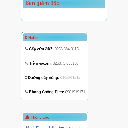
Ban giám đốc
Hotline
Cấp cứu 24/7:
0258 384 9115
Tiêm vacxin:
0258. 3 635150
Đường dây nóng:
0965301515
Phòng Chống Dịch:
0901919171
Thông báo
QUYẾT ĐỊNH Ban hành Quy