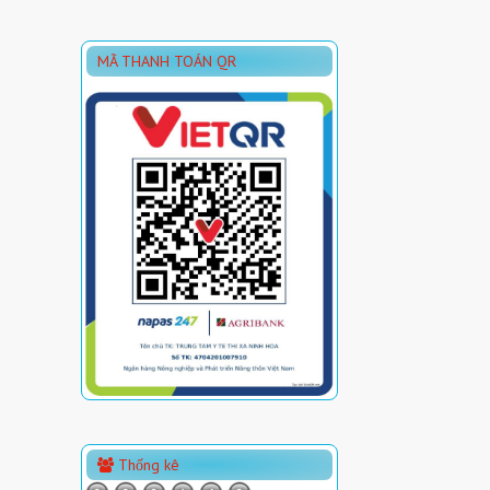
MÃ THANH TOÁN QR
Thống kê