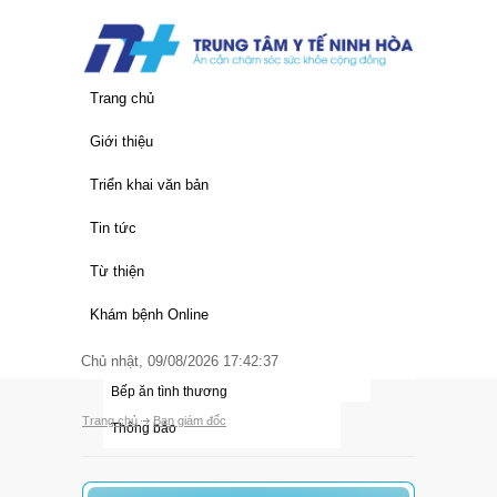
Trang chủ
Giới thiệu
Thông tin chung
Triển khai văn bản
Lịch sử hình thành
Văn bản của Trung Ương
Tin tức
Chức năng nhiệm vụ
Văn bản của Tỉnh
Quy trình khám chữa bệnh
Từ thiện
Cơ cấu tổ chức
Văn bản của Trung Tâm
Giá dịch vụ y tế
Thư ngỏ
Khám bệnh Online
Đảng bộ trung tâm
Hoạt động trung tâm
Nhà hảo tâm
Chủ nhật, 09/08/2026 17:42:37
Các đơn vị
Thông tin y học
Bếp ăn tình thương
Trang chủ
Ban giám đốc
Thông báo